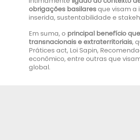
intimamente
ligado ao contexto d
obrigações basilares
que visam a 
inserida, sustentabilidade e stake
Em suma, o
principal benefício qu
transnacionais e extraterritoriais
, 
Prátices act, Loi Sapin, Recome
econômico, entre outras que visa
global.