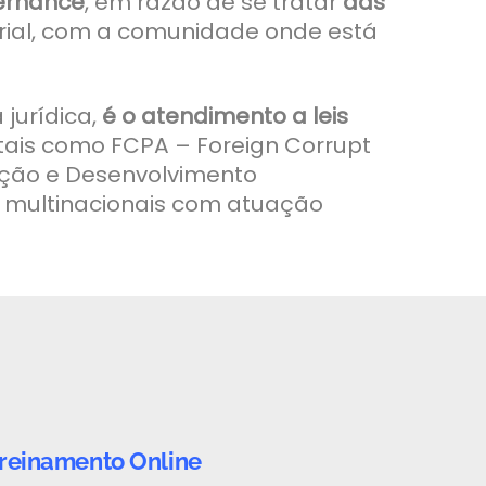
vernance
, em razão de se tratar
das
rial, com a comunidade onde está
jurídica,
é o atendimento a leis
, tais como FCPA – Foreign Corrupt
ação e Desenvolvimento
s multinacionais com atuação
reinamento Online