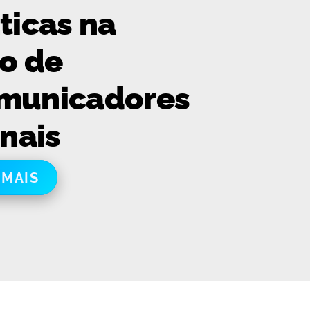
ticas na
ão de
municadores
onais
 MAIS