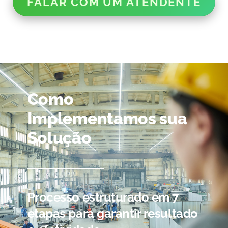
FALAR COM UM ATENDENTE
Como
Implementamos sua
Solução
Processo estruturado em 7
etapas para garantir resultado