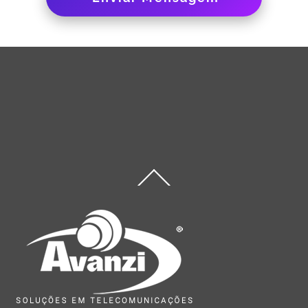
Back
To
Top